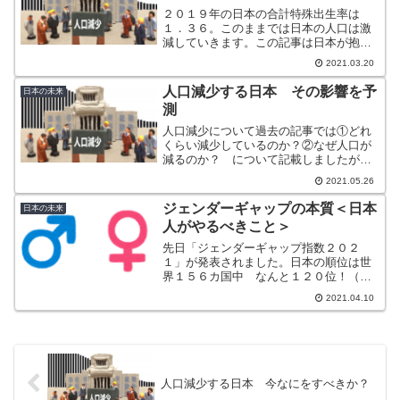
２０１９年の日本の合計特殊出生率は
１．３６。このままでは日本の人口は激
減していきます。この記事は日本が抱え
る大きな課題である「人口減少問題」に
2021.03.20
ついて、その深刻さを多くの方に知って
もらい、今我々は何をすべきか？考えて
人口減少する日本 その影響を予
日本の未来
頂くことを目的としています。
測
人口減少について過去の記事では①どれ
くらい減少しているのか？②なぜ人口が
減るのか？ について記載しましたが、
今回はその続編となります「人口減少に
2021.05.26
よる影響」について独自の視点で予想し
てみました。
ジェンダーギャップの本質＜日本
日本の未来
人がやるべきこと＞
先日「ジェンダーギャップ指数２０２
１」が発表されました。日本の順位は世
界１５６カ国中 なんと１２０位！（前
年は１２１位）。先進国の中ではここ数
2021.04.10
年間、最下位を独走中。またまた世界中
に恥をさらしてしまいました。しかしそ
れはジェンダーギャップのほんの一部で
あり、本質の部分はあまり語られていま
せん。
人口減少する日本 今なにをすべきか？