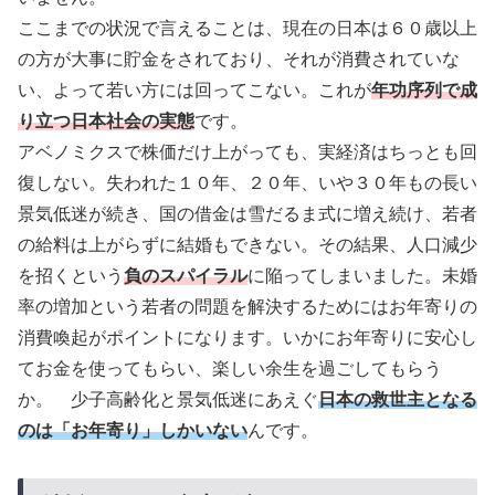
ここまでの状況で言えることは、現在の日本は６０歳以上
の方が大事に貯金をされており、それが消費されていな
い、よって若い方には回ってこない。これが
年功序列で成
り立つ日本社会の実態
です。
アベノミクスで株価だけ上がっても、実経済はちっとも回
復しない。失われた１０年、２０年、いや３０年もの長い
景気低迷が続き、国の借金は雪だるま式に増え続け、若者
の給料は上がらずに結婚もできない。その結果、人口減少
を招くという
負のスパイラル
に陥ってしまいました。未婚
率の増加という若者の問題を解決するためにはお年寄りの
消費喚起がポイントになります。いかにお年寄りに安心し
てお金を使ってもらい、楽しい余生を過ごしてもらう
か。 少子高齢化と景気低迷にあえぐ
日本の救世主となる
のは「お年寄り」しかいない
んです。