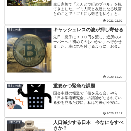
先日家族で「えんとつ町のプペル」を観
てきました。ゴミ人間と友達になる映画
とのことで「ゴミにも敬意を払う」と決
めた我が家にはうってつけの物語じゃあ
2021.02.02
ないですか。「家族みんなで環境問題を
考えよう」そのくらいのノリで観てきま
キャッシュレスの波が押し寄せる
日本の未来
したが見事にだまされまし...
先日 息子に３００円を渡し、近所のス
ーパーへ「初めてのおつかい」へ行かせ
ました。車に気を付けるように、お金を
落とさないように、買ってくるものを忘
れないように。本人にとっては大冒険で
あり、お金のありがたみを感じてくれた
のではないかと思います。...
2020.11.29
重要かつ緊急な課題
日本の未来
国会中継の報道で「桜を見る会」やら
「日本学術研究会」の議論がなされてい
る姿を見るたびに、私は将来が不安にな
ってしかたありません。もっと重要な課
題があるはずなんですが、国民の目をそ
2020.12.17
らすために与野党合作のお芝居をしてい
るの？と疑いたくなります。...
人口減少する日本 今なにをすべ
日本の未来
きか？