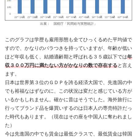
出展： 国税庁「民間給与実態統計」
このグラフは学歴も雇用形態も全てひっくるめた平均値で
すので、かなりのバラつきを持っていますが、年齢が低い
ほど年収も低く、結婚適齢期と呼ばれる３５歳以下では
年
収３００万円に満たない方がかなりの数で存在する
と言え
ます。
日本は世界第３位のＧＤＰを誇る経済大国で、先進国の中
でも裕福なはずなのに、この状況は変だと感じている方が
いるかもしれません。確かに昔はそうでした。海外旅行に
行ってブランド品を爆買いするのは日本人の専売特許だっ
た時代もあります。（現在はその座を中国人に奪われまし
た）
今は先進国の中でも賃金は最低クラスで、最低賃金は韓国