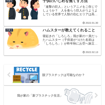
子供のいじめを無くす方法
子育て
巻き込まれるケースもある...
「進撃の巨人」というアニメをご存じで
しょうか？ 人を食らう巨人がうようよ
している世界で人類の住むエリアは高い
壁で守られています。壁の中の人類は巨
人という驚異を排除／駆逐（くちく）す
2022.01.30
るため一致団結戦うわけです。巨人がな
にものかも知らずに。様々...
ハムスターが教えてくれること
子育て
寝起きの「しろしろ」我が家の一員だっ
たハムスター（子供達がつけた名前は
「しろしろ」）が昨年秋にお空へ旅立っ
て行きました。２年弱というハムスター
としては短い生涯でしたが、近所の子供
2022.02.13
達も「ハムちゃんさわらせて～」と遊び
に来てくれるほど人気者でし...
脱プラスチックは可能なのか？
我が家の「新プラスチック生活」