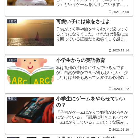
ラ）というゲームを活用しています。２
０１１年にリリースされて以来、世界中
2021.05.08
で大ヒットしたソフトですが、私自身も
マイクラにどっぷりはまり「これは子供
可愛い子には旅をさせよ
子育て
にやらせるべき」と判断しました。そこ
子供がよく手や膝をすりむいて返ってく
で実際に私自身がプレイし、子供達にも
るようになりました。それだけ活発に走
やらせてみて実感した「マイクラをやら
り回っている証拠だと微笑ましく感じて
せるべき３つの理由」をご紹介します。
います。失敗経験こそ人を成長させる子
育て奮闘中の私が偉そうなことは言えな
2020.12.14
いんですが、子供にはたくさんの失敗を
経験させることが大切だと...
小学生からの英語教育
子育て
私は九州の片田舎に住んでいるんです
が、自然が豊かで食べ物もおいしい、少
し行けば都会もあって大変住み心地のい
い場所です。しかし息子にはもっと広い
世界を見てきてほしいとの希望があり、
2020.12.22
幼稚園の頃から英語を学ばせています。
最近の英語学習は進んでおり...
小学生にゲームをやらせていい
子育て
の？
「子供がゲームばかりで勉強がおろそか
になっている」「部屋に引きこもってゲ
ームばかりしている」このような悩みを
かかえる親御さんは多いのではないでし
2021.01.10
ょうか？ 最近のゲームはインターネッ
ト経由で世界とつながっており、犯罪に